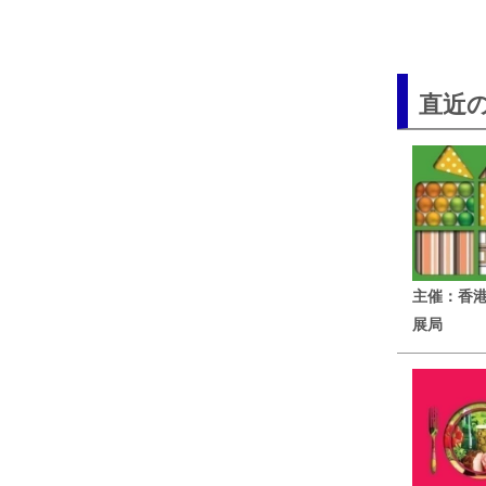
直近
主催：香
展局