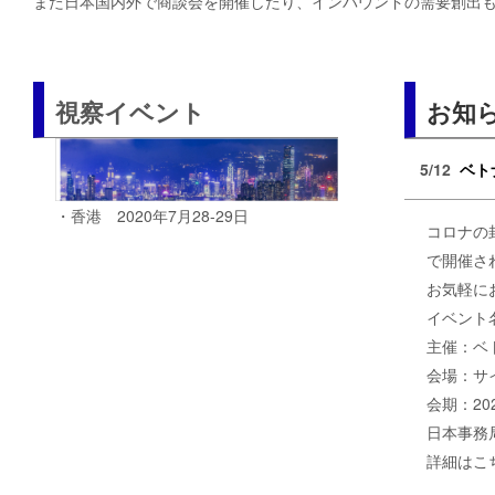
また日本国内外で商談会を開催したり、インバウンドの需要創出
視察イベント
お知
5/12
ベト
・香港 2020年7月28-29日
コロナの
で開催さ
お気軽に
イベント
主催：ベト
会場：サ
会期：202
日本事務
詳細は