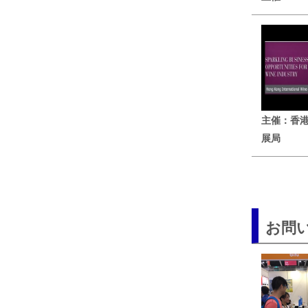
主催：香
展局
お問