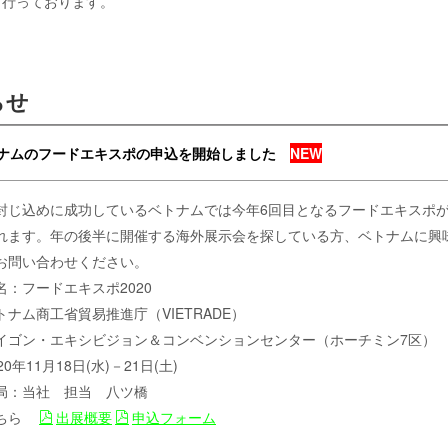
も行っております。
らせ
ナムのフードエキスポの申込を開始しました
NEW
封じ込めに成功しているベトナムでは今年6回目となるフードエキスポ
れます。年の後半に開催する海外展示会を探している方、ベトナムに興
お問い合わせください。
名：フードエキスポ2020
ナム商工省貿易推進庁（VIETRADE）
イゴン・エキシビジョン＆コンベンションセンター（ホーチミン7区）
0年11月18日(水)－21日(土)
局：当社 担当 八ツ橋
こちら
出展概要
申込フォーム